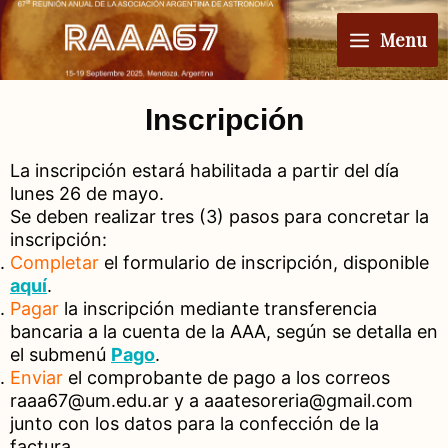
Ir
Main
al
Menu
Menu
contenido
Inscripción
La inscripción estará habilitada a partir del día
lunes 26 de mayo.
Se deben realizar tres (3) pasos para concretar la
inscripción:
Completar
el formulario de inscripción, disponible
aquí
.
Pagar
la inscripción mediante transferencia
bancaria a la cuenta de la AAA, según se detalla en
el submenú
Pago
.
Enviar
el comprobante de pago a los correos
raaa67@um.edu.ar y a aaatesoreria@gmail.com
junto con los datos para la confección de la
factura.